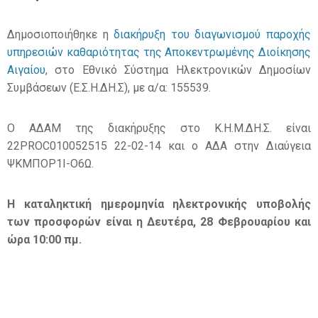
Δημοσιοποιήθηκε η
διακήρυξη του διαγωνισμού παροχής
υπηρεσιών καθαριότητας της Αποκεντρωμένης Διοίκησης
Αιγαίου
, στο Εθνικό Σύστημα Ηλεκτρονικών Δημοσίων
Συμβάσεων (Ε.Σ.Η.ΔΗ.Σ), με α/α: 155539.
Ο ΑΔΑΜ της διακήρυξης στο Κ.Η.Μ.ΔΗ.Σ. είναι
22PROC010052515 22-02-14 και ο ΑΔΑ στην Διαύγεια
ΨΚΜΠΟΡ1Ι-Ο6Ω.
Η καταληκτική ημερομηνία ηλεκτρονικής υποβολής
των προσφορών είναι η Δευτέρα, 28 Φεβρουαρίου και
ώρα 10:00 πμ.