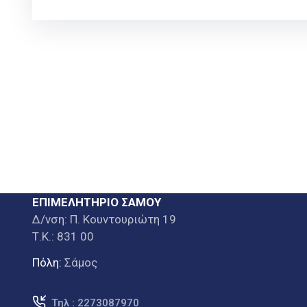
ΕΠΙΜΕΛΗΤΗΡΙΟ ΣΑΜΟΥ
Δ/νση: Π. Κουντουριώτη 19
Τ.Κ.: 831 00
Πόλη:
Σάμος
Τηλ : 2273087970