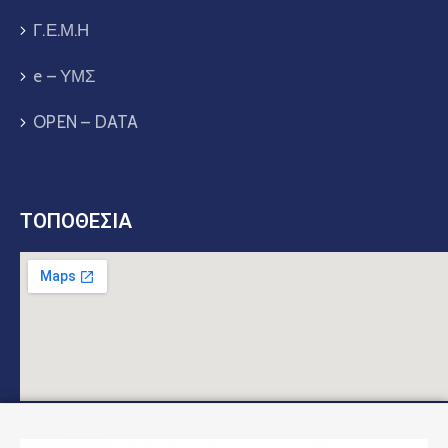
Γ.Ε.Μ.Η
e – ΥΜΣ
OPEN – DATA
ΤΟΠΟΘΕΣΙΑ